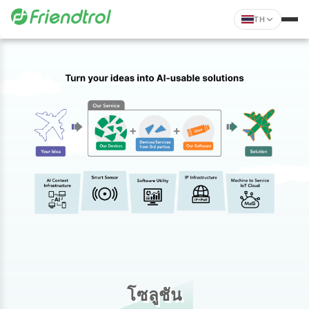
TH
โซลูชัน