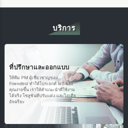
ห้อง ขอบเขตการตรวจ
วัดประกอบด้วย:
อุณหภูมิ, ความชื้น,
CO2, PM2.5, PM10,
บริการ
CH2O และ TVOC
ที่ปรึกษาและออกแบบ
ให้ทีม PM ผู้เชี่ยวชาญของ
Friendtrol ทำให้โปรเจกต์ IoT ของ
คุณง่ายขึ้น เราให้คำแนะนำที่ใช้งาน
ได้จริง โซลูชันที่ปรับแต่ง และไอเดีย
อัจฉริยะ