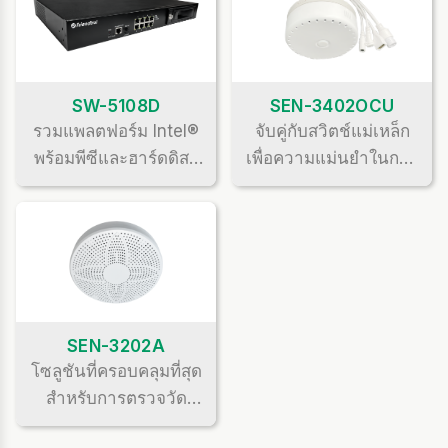
SW-5108D
SEN-3402OCU
รวมแพลตฟอร์ม Intel®
จับคู่กับสวิตช์แม่เหล็ก
พร้อมพีซีและฮาร์ดดิสก์
เพื่อความแม่นยำในการ
(HDD) ในตัว สำหรับติด
ตรวจจับที่ดียิ่งขึ้นสำหรับ
ตั้งซอฟต์แวร์จาก
ห้องน้ำ รองรับการตรวจ
ภายนอก รองรับการจัด
จับแบบอิสระ
เก็บและประมวลผล
(Independent
ข้อมูลในเครื่อง มั่นใจใน
detection)
อธิปไตยของข้อมูลโดย
SEN-3202A
ไม่ต้องพึ่งพาคลาวด์
โซลูชันที่ครอบคลุมที่สุด
สำหรับการตรวจวัด
คุณภาพอากาศภายใน