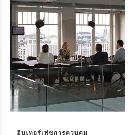
อินเทอร์เฟซการควบคุม