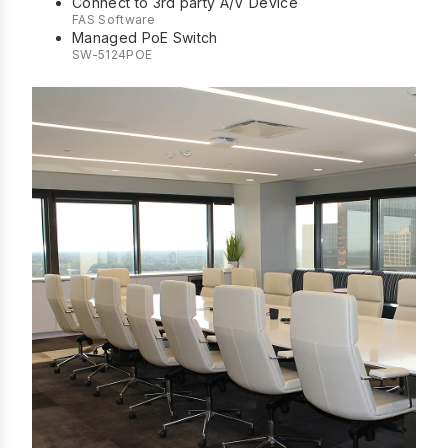
Connect to 3rd party A/V Device
FAS Software
Managed PoE Switch
SW-5124POE