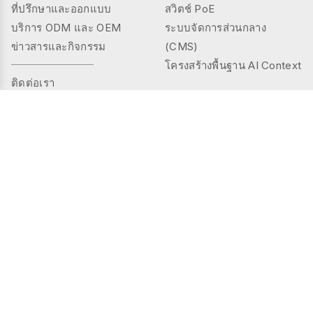
ที่ปรึกษาและออกแบบ
สวิตช์ PoE
บริการ ODM และ OEM
ระบบจัดการส่วนกลาง
ข่าวสารและกิจกรรม
(CMS)
โครงสร้างพื้นฐาน AI Context
ติดต่อเรา
ผลิตภัณฑ์
โซลูชัน
ซีรีส์คอนโทรลเลอร์
พื้นที่สาธารณะ
TMS (Thermal&mmWAVE)
พื้นที่ส่วนตัว
ซีรีส์เซนเซอร์อัจฉริยะ
การดูแลผู้สูงอายุ
ซีรีส์เซนเซอร์
อุตสาหกรรม
ซีรีส์เกตเวย์
การจัดการพลังงาน
ซีรีส์กล้อง AI
กรณีศึกษา
ซีรีส์โมดูลขยาย I/O
ซีรีส์อินเตอร์เฟซ
การควบคุมแสงสว่าง