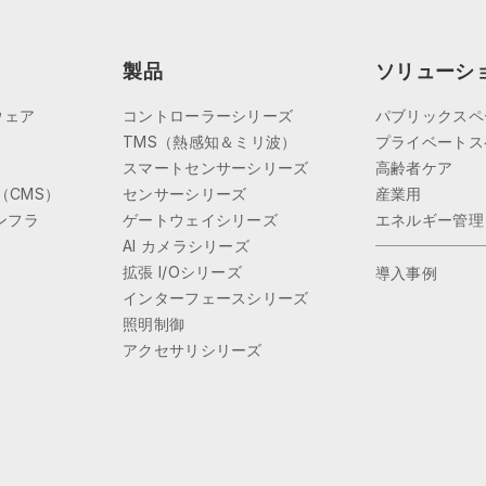
製品
ソリューシ
トウェア
コントローラーシリーズ
パブリックスペ
TMS（熱感知＆ミリ波）
プライベートス
スマートセンサーシリーズ
高齢者ケア
（CMS）
センサーシリーズ
産業用
ンフラ
ゲートウェイシリーズ
エネルギー管理
AI カメラシリーズ
拡張 I/Oシリーズ
導入事例
インターフェースシリーズ
照明制御
アクセサリシリーズ