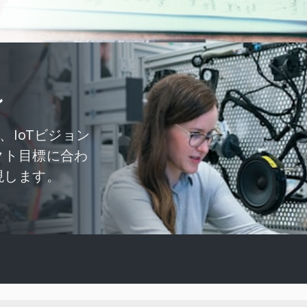
ン
で、IoTビジョン
クト目標に合わ
現します。