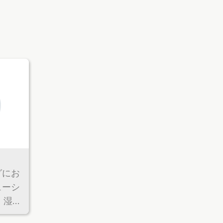
グにお
ューシ
、湿
10、