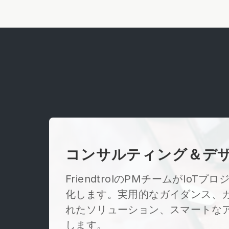
ルでのデータストレージと処
理をサポートし、クラウドに
依存せずデータ主権を確保
コンサルティング＆デ
FriendtrolのPMチームがIoT
化します。実用的なガイダンス、
れたソリューション、スマートな
します。