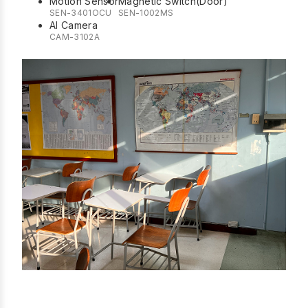
Motion Sensor
Magnetic Switch(Door)
SEN-3401OCU
SEN-1002MS
AI Camera
CAM-3102A