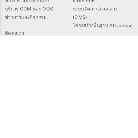
ที่ปรึกษาและออกแบบ
สวิตช์ PoE
บริการ ODM และ OEM
ระบบจัดการส่วนกลาง
ข่าวสารและกิจกรรม
(CMS)
โครงสร้างพื้นฐาน AI Context
ติดต่อเรา
ผลิตภัณฑ์
โซลูชัน
ซีรีส์คอนโทรลเลอร์
พื้นที่สาธารณะ
TMS (Thermal&mmWAVE)
พื้นที่ส่วนตัว
ซีรีส์เซนเซอร์อัจฉริยะ
การดูแลผู้สูงอายุ
ซีรีส์เซนเซอร์
อุตสาหกรรม
ซีรีส์เกตเวย์
การจัดการพลังงาน
ซีรีส์กล้อง AI
กรณีศึกษา
ซีรีส์โมดูลขยาย I/O
ซีรีส์อินเตอร์เฟซ
การควบคุมแสงสว่าง
ซีรีส์อุปกรณ์เสริม