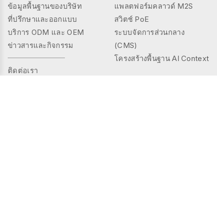
ข้อมูลพื้นฐานของบริษัท
แพลตฟอร์มคลาวด์ M2S
ที่ปรึกษาและออกแบบ
สวิตช์ PoE
บริการ ODM และ OEM
ระบบจัดการส่วนกลาง
ข่าวสารและกิจกรรม
(CMS)
โครงสร้างพื้นฐาน AI Context
ติดต่อเรา
ผลิตภัณฑ์
โซลูชัน
ซีรีส์คอนโทรลเลอร์
พื้นที่สาธารณะ
TMS (Thermal&mmWAVE)
พื้นที่ส่วนตัว
ซีรีส์เซนเซอร์อัจฉริยะ
การดูแลผู้สูงอายุ
ซีรีส์เซนเซอร์
อุตสาหกรรม
ซีรีส์เกตเวย์
การจัดการพลังงาน
ซีรีส์กล้อง AI
กรณีศึกษา
ซีรีส์โมดูลขยาย I/O
ซีรีส์อินเตอร์เฟซ