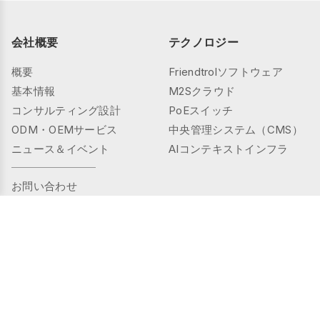
会社概要
テクノロジー
概要
Friendtrolソフトウェア
基本情報
M2Sクラウド
コンサルティング設計
PoEスイッチ
ODM・OEMサービス
中央管理システム（CMS）
ニュース＆イベント
AIコンテキストインフラ
お問い合わせ
製品
ソリューション
コントローラーシリーズ
パブリックスペース
TMS（熱感知＆ミリ波）
プライベートスペース
スマートセンサーシリーズ
高齢者ケア
センサーシリーズ
産業用