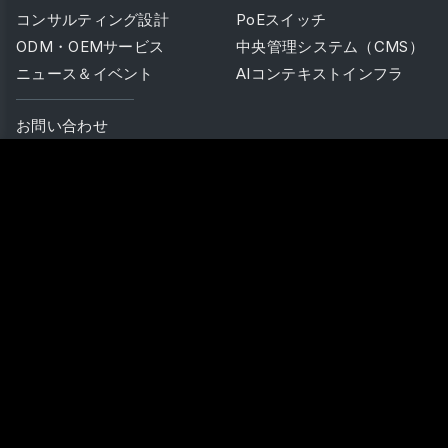
コンサルティング設計
PoEスイッチ
ODM・OEMサービス
中央管理システム（CMS）
ニュース＆イベント
AIコンテキストインフラ
お問い合わせ
製品
ソリューション
コントローラーシリーズ
パブリックスペース
TMS（熱感知＆ミリ波）
プライベートスペース
スマートセンサーシリーズ
高齢者ケア
センサーシリーズ
産業用
ゲートウェイシリーズ
エネルギー管理
AI カメラシリーズ
導入事例
拡張 I/Oシリーズ
インターフェースシリーズ
照明制御