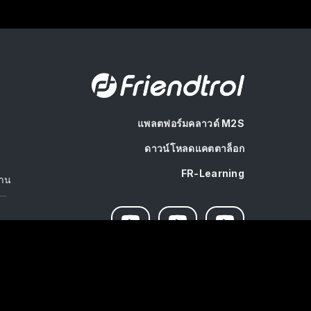
แพลตฟอร์มคลาวด์ M2S
ุ
ดาวน์โหลดแคตตาล็อก
FR-Learning
งาน
GLOBAL
JP
TW
TH