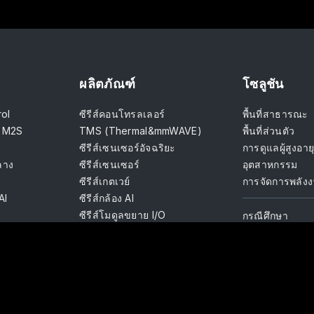
ผลิตภัณฑ์
โซลูชัน
rol
ซีรีส์คอนโทรลเลอร์
พื้นที่สาธารณะ
์ M2S
TMS (Thermal&mmWAVE)
พื้นที่ส่วนตัว
ซีรีส์เซนเซอร์อัจฉริยะ
การดูแลผู้สูงอาย
ลาง
ซีรีส์เซนเซอร์
อุตสาหกรรม
ซีรีส์เกตเวย์
การจัดการพลัง
AI
ซีรีส์กล้อง AI
ซีรีส์โมดูลขยาย I/O
กรณีศึกษา
ซีรีส์อินเตอร์เฟซ
การควบคุมแสงสว่าง
ซีรีส์อุปกรณ์เสริม